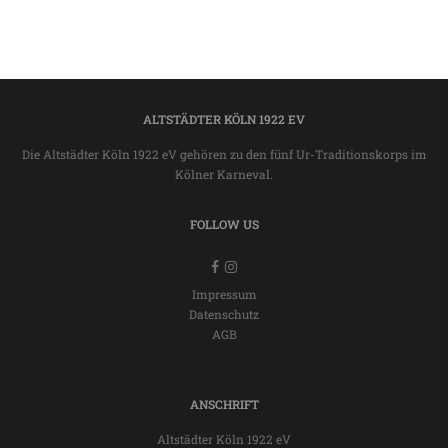
ALTSTÄDTER KÖLN 1922 EV
Die Altstädter Köln 1922 eV gehören zu den fünf Ur-Traditionskorps im
Kölner Karneval.
FOLLOW US
Impressum
Datenschutz
AGB
ANSCHRIFT
Altstädter Köln 1922 eV