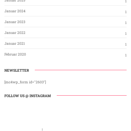
Januar 2025
1
Januar 2024
1
Januar 2023
1
Januar 2022
1
Januar 2021
1
Februar 2020
1
NEWSLETTER
[mc4wp_form id="2603"]
FOLLOW US @ INSTAGRAM
Call us 123-456-7890
no-reply@domain.com