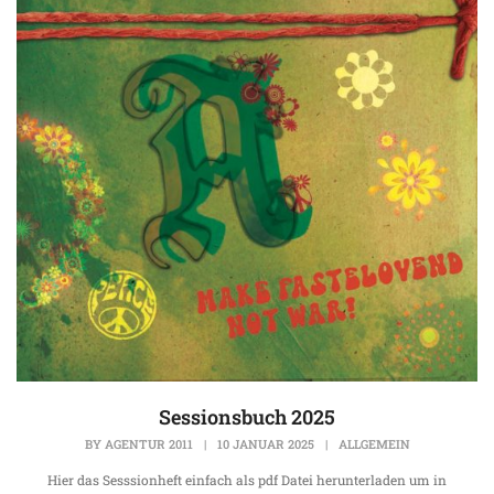
Sessionsbuch 2025
BY
AGENTUR 2011
|
10 JANUAR 2025
|
ALLGEMEIN
Hier das Sesssionheft einfach als pdf Datei herunterladen um in