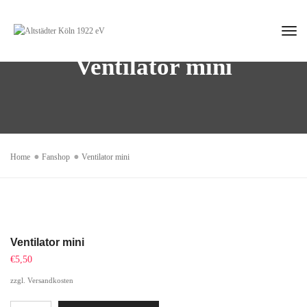
Tog
Nav
Ventilator mini
Home
Fanshop
Ventilator mini
Ventilator mini
€
5,50
zzgl.
Versandkosten