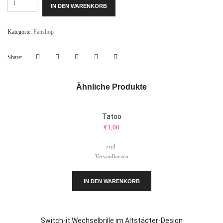
Ventilator
IN DEN WARENKORB
mini
Menge
Kategorie:
Fanshop
Share:
Ähnliche Produkte
Tatoo
€
1,00
zzgl.
Versandkosten
IN DEN WARENKORB
Switch-it Wechselbrille im Altstädter-Design