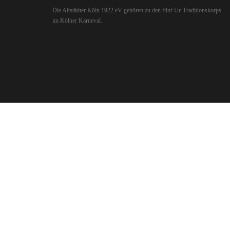
Die Altstädter Köln 1922 eV gehören zu den fünf Ur-Traditionskorps
im Kölner Karneval.