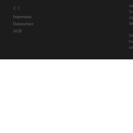
Al
Tr
Impressum
Al
Datenschutz
50
AGB
Te
Fa
in