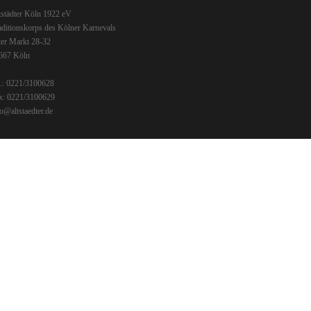
tstädter Köln 1922 eV
aditionskorps des Kölner Karnevals
ter Markt 28-32
667 Köln
l.: 0221/3100628
x: 0221/3100629
fo@altstaedter.de