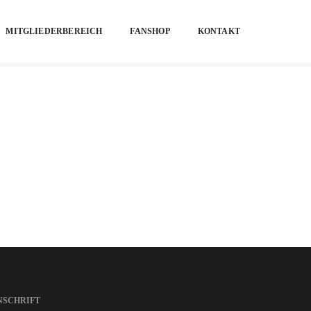
MITGLIEDERBEREICH
FANSHOP
KONTAKT
Home
Category 2
NSCHRIFT